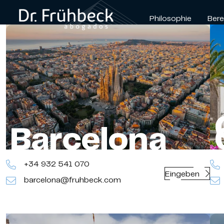
Philosophie
Bere
Barcelona
+34 932 541 070
Eingeben
barcelona@fruhbeck.com