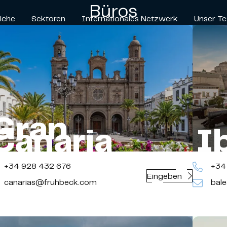
Büros
iche
Sektoren
Internationales Netzwerk
Unser T
Gran
Canaria
I
+34 928 432 676
+34 
Eingeben
canarias@fruhbeck.com
bale