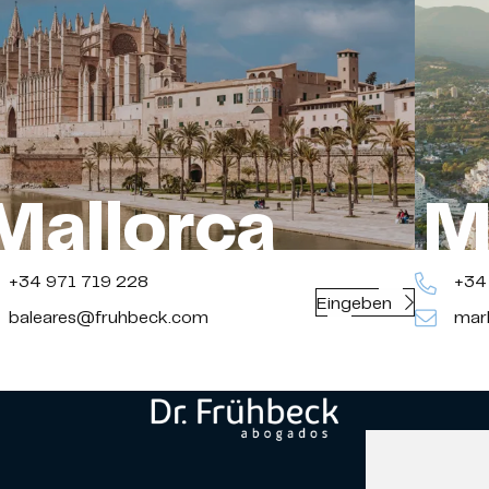
Mallorca
M
+34 971 719 228
+34 
Eingeben
baleares@fruhbeck.com
marb