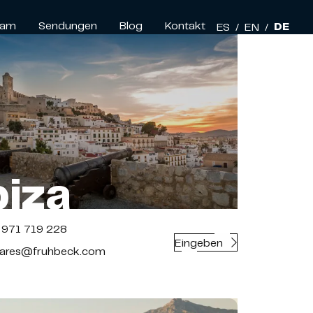
eam
Sendungen
Blog
Kontakt
DE
ES
/
EN
/
biza
971 719 228
Eingeben
ares@fruhbeck.com