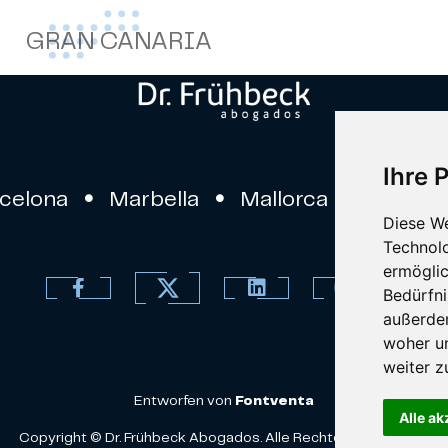
GRAN CANARIA
Ihre 
rcelona
Marbella
Mallorca
Ibiza
Diese W
Technolo
ermöglic
Bedürfni
außerde
woher u
weiter z
Entworfen von
Fontventa
Alle ak
Copyright © Dr. Frühbeck Abogados. Alle Rechte vorbehalten.