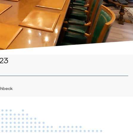
23
ühbeck